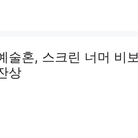
예술혼, 스크린 너머 비
잔상