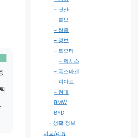
– 닛산
– 볼보
– 쌍용
– 정보
– 토요타
– 렉서스
– 폭스바겐
증
– 피아트
명력
– 현대
BMW
록
BYD
– 생활 정보
비교/리뷰