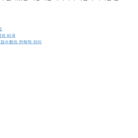
모
명의 비극
형 잠수함의 전략적 의미