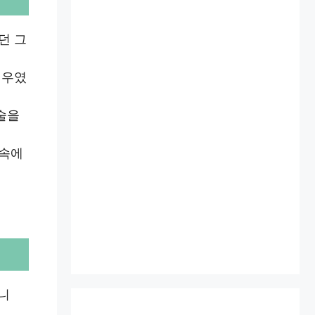
던 그
배우였
술을
 속에
니