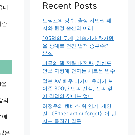
Recent Posts
옵니
트럼프의 강수: 출생 시민권 폐
가슴
지와 원정 출산의 미래
105억의 무게, 이승기가 차가원
을 상대로 던진 법적 승부수의
본질
미국의 핵 전략 대전환, 한반도
안보 지형에 던지는 새로운 변수
일본 AV 배우 미카미 유아가 보
상을
여준 300만 엔의 진심, 선의 앞
에 직업의 잣대는 없다
감의
하정우의 캔버스 위 연기: 개인
전 《Either act or forget》이 던
속에
지는 묵직한 질문
 많은