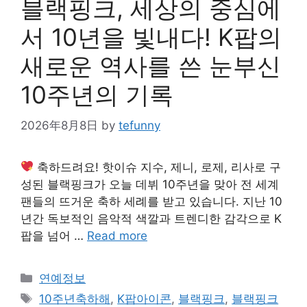
블랙핑크, 세상의 중심에
서 10년을 빛내다! K팝의
새로운 역사를 쓴 눈부신
10주년의 기록
2026年8月8日
by
tefunny
축하드려요! 핫이슈 지수, 제니, 로제, 리사로 구
성된 블랙핑크가 오늘 데뷔 10주년을 맞아 전 세계
팬들의 뜨거운 축하 세례를 받고 있습니다. 지난 10
년간 독보적인 음악적 색깔과 트렌디한 감각으로 K
팝을 넘어 …
Read more
Categories
연예정보
Tags
10주년축하해
,
K팝아이콘
,
블랙핑크
,
블랙핑크