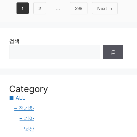
Page
Page
Page
1
2
…
298
Next
→
검색
Category
■ ALL
– 전기차
– 기아
– 닛산