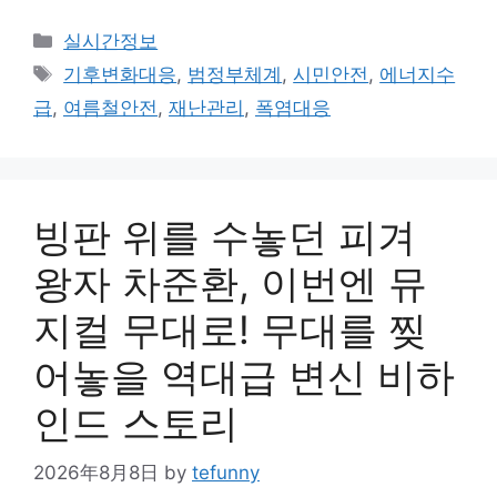
Categories
실시간정보
Tags
기후변화대응
,
범정부체계
,
시민안전
,
에너지수
급
,
여름철안전
,
재난관리
,
폭염대응
빙판 위를 수놓던 피겨
왕자 차준환, 이번엔 뮤
지컬 무대로! 무대를 찢
어놓을 역대급 변신 비하
인드 스토리
2026年8月8日
by
tefunny