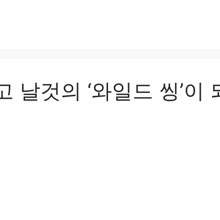
 날것의 ‘와일드 씽’이 