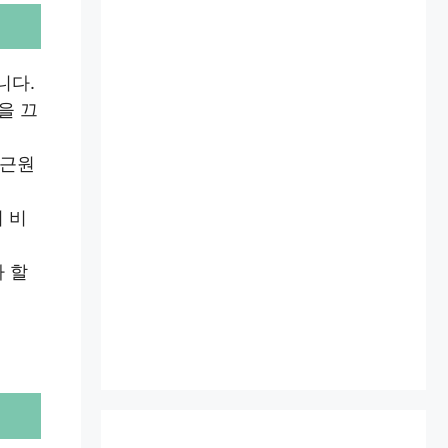
니다.
을 끄
 근원
 비
 할