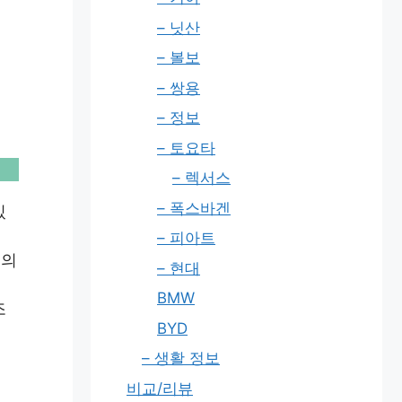
– 닛산
– 볼보
– 쌍용
– 정보
– 토요타
– 렉서스
– 폭스바겐
있
– 피아트
것의
– 현대
BMW
조
BYD
– 생활 정보
비교/리뷰