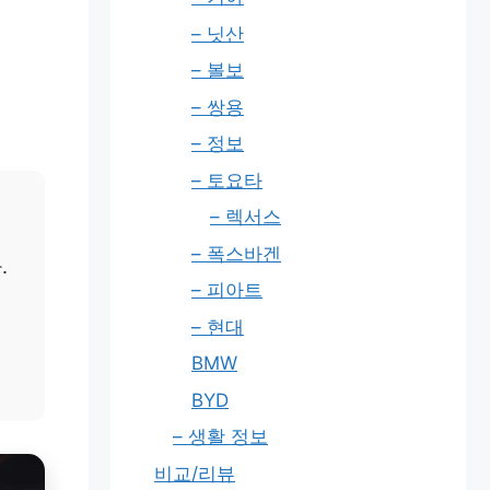
– 닛산
– 볼보
– 쌍용
– 정보
– 토요타
– 렉서스
– 폭스바겐
.
– 피아트
– 현대
BMW
BYD
– 생활 정보
비교/리뷰