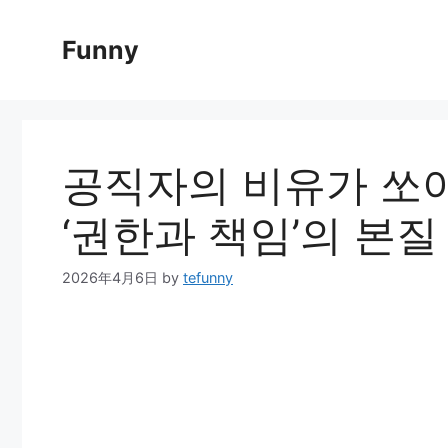
Skip
to
Funny
content
공직자의 비유가 쏘아
‘권한과 책임’의 본질
2026年4月6日
by
tefunny