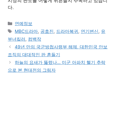
시장의 판도를 어떻게 뒤흔들지 주목하고 있습니
다.
Categories
연예정보
Tags
MBC드라마
,
공효진
,
드라마복귀
,
연기변신
,
유
부녀킬러
,
컴백작
49년 만의 국군방첩사령부 해체, 대한민국 안보
조직의 대대적인 판 흔들기
하늘의 요새가 뚫렸나… 미군 아파치 헬기 추락
으로 본 현대전의 그림자