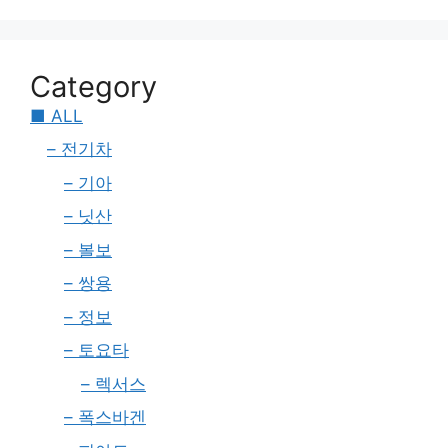
Category
■ ALL
– 전기차
– 기아
– 닛산
– 볼보
– 쌍용
– 정보
– 토요타
– 렉서스
– 폭스바겐