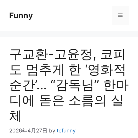
Skip
to
Funny
Menu
content
구교환-고윤정, 코피
도 멈추게 한 ‘영화적
순간’… “감독님” 한마
디에 돋은 소름의 실
체
2026年4月27日
by
tefunny