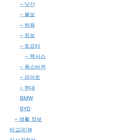
– 닛산
– 볼보
– 쌍용
– 정보
– 토요타
– 렉서스
– 폭스바겐
– 피아트
– 현대
BMW
BYD
– 생활 정보
비교/리뷰