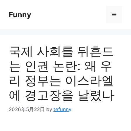
Skip
to
Funny
Menu
content
국제 사회를 뒤흔드
는 인권 논란: 왜 우
리 정부는 이스라엘
에 경고장을 날렸나
2026年5月22日
by
tefunny