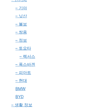
– 기아
– 닛산
– 볼보
– 쌍용
– 정보
– 토요타
– 렉서스
– 폭스바겐
– 피아트
– 현대
BMW
BYD
– 생활 정보