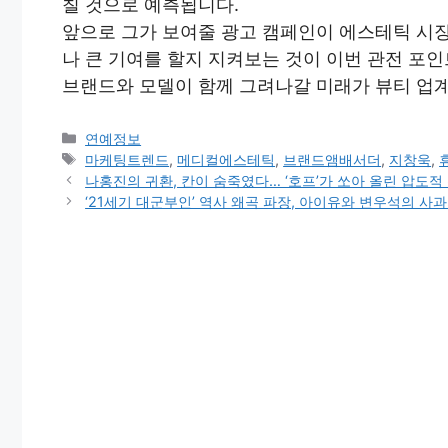
칠 것으로 예측됩니다.
앞으로 그가 보여줄 광고 캠페인이 에스테틱 시
나 큰 기여를 할지 지켜보는 것이 이번 관전 포
브랜드와 모델이 함께 그려나갈 미래가 뷰티 업
Categories
연예정보
Tags
마케팅트렌드
,
메디컬에스테틱
,
브랜드앰배서더
,
지창욱
,
나홍진의 귀환, 칸이 숨죽였다… ‘호프’가 쏘아 올린 압도적
‘21세기 대군부인’ 역사 왜곡 파장, 아이유와 변우석의 사