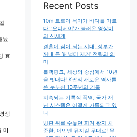
Recent Posts
10m 트로이 목마가 바다를 가르
 같
다: ‘오디세이’가 불러온 영상미
의 신세계
해봤
결혼이 짐이 되는 시대, 정부가
꺼내 든 ‘페널티 제거’ 전략의 의
팅 효
미
블랙핑크, 세상의 중심에서 10년
을 빛내다! K팝의 새로운 역사를
쓴 눈부신 10주년의 기록
지속되는 기록적 폭염, 국가 재
난 시스템은 어떻게 가동되고 있
나
 경쟁
빙판 위를 수놓던 피겨 왕자 차
 미
준환, 이번엔 뮤지컬 무대로! 무