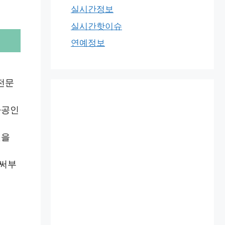
실시간정보
실시간핫이슈
연예정보
전문
타공인
것을
벌써부