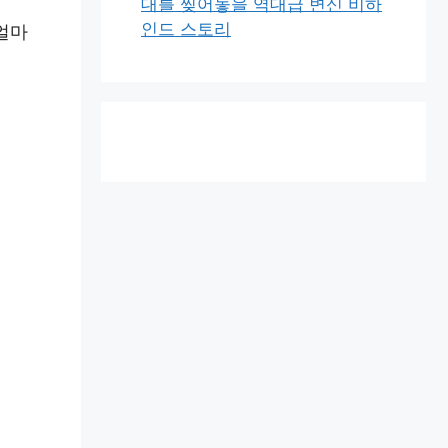
대를 찢어놓을 역대급 변신 비하
인드 스토리
얼마