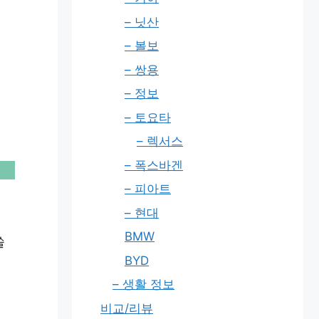
– 닛산
– 볼보
– 쌍용
– 정보
– 토요타
– 렉서스
– 폭스바겐
– 피아트
– 현대
BMW
쏠
BYD
– 생활 정보
비교/리뷰