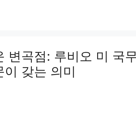
 변곡점: 루비오 미 국
문이 갖는 의미