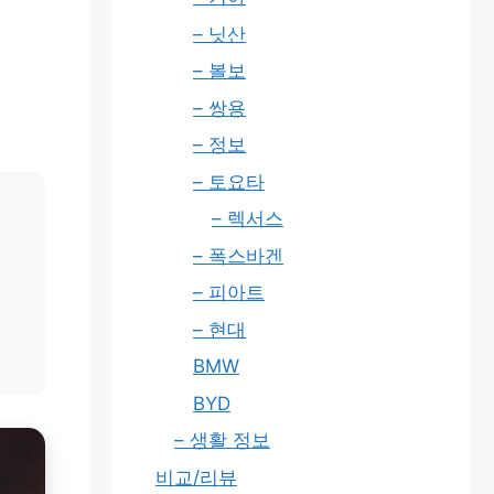
– 닛산
– 볼보
– 쌍용
– 정보
– 토요타
– 렉서스
– 폭스바겐
– 피아트
– 현대
BMW
BYD
– 생활 정보
비교/리뷰