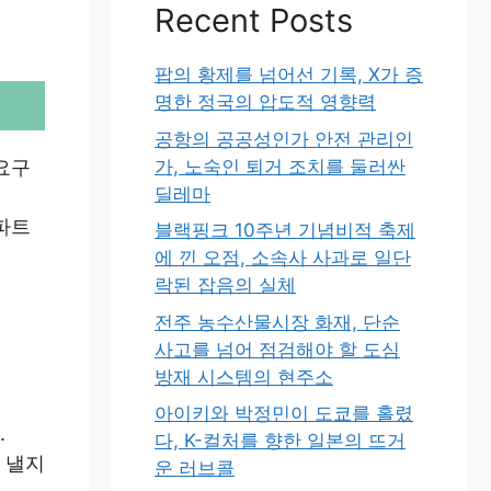
Recent Posts
팝의 황제를 넘어선 기록, X가 증
명한 정국의 압도적 영향력
공항의 공공성인가 안전 관리인
가, 노숙인 퇴거 조치를 둘러싼
요구
딜레마
파트
블랙핑크 10주년 기념비적 축제
에 낀 오점, 소속사 사과로 일단
락된 잡음의 실체
전주 농수산물시장 화재, 단순
사고를 넘어 점검해야 할 도심
방재 시스템의 현주소
아이키와 박정민이 도쿄를 홀렸
.
다, K-컬처를 향한 일본의 뜨거
 낼지
운 러브콜