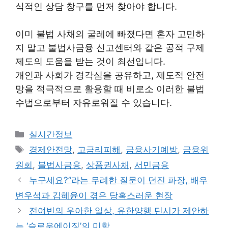
식적인 상담 창구를 먼저 찾아야 합니다.
이미 불법 사채의 굴레에 빠졌다면 혼자 고민하
지 말고 불법사금융 신고센터와 같은 공적 구제
제도의 도움을 받는 것이 최선입니다.
개인과 사회가 경각심을 공유하고, 제도적 안전
망을 적극적으로 활용할 때 비로소 이러한 불법
수법으로부터 자유로워질 수 있습니다.
Categories
실시간정보
Tags
경제안전망
,
고금리피해
,
금융사기예방
,
금융위
원회
,
불법사금융
,
상품권사채
,
서민금융
누구세요?”라는 무례한 질문이 던진 파장, 배우
변우석과 김혜윤이 겪은 당혹스러운 현장
전여빈의 우아한 일상, 유한양행 딘시가 제안하
는 ‘슬로우에이징’의 미학