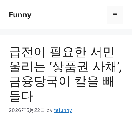
Skip
to
Funny
Menu
content
급전이 필요한 서민
울리는 ‘상품권 사채’,
금융당국이 칼을 빼
들다
2026年5月22日
by
tefunny