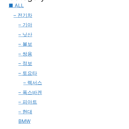
■ ALL
– 전기차
– 기아
– 닛산
– 볼보
– 쌍용
– 정보
– 토요타
– 렉서스
– 폭스바겐
– 피아트
– 현대
BMW