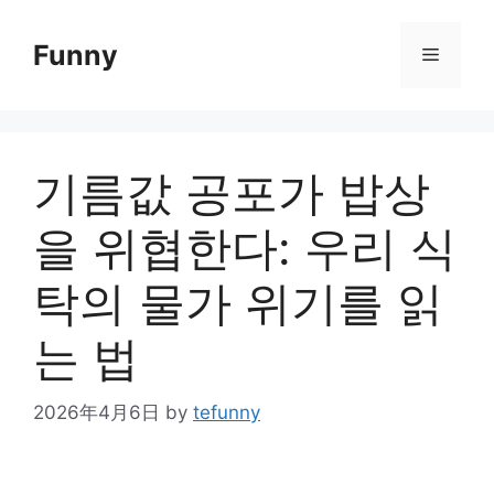
Skip
to
Funny
Menu
content
기름값 공포가 밥상
을 위협한다: 우리 식
탁의 물가 위기를 읽
는 법
2026年4月6日
by
tefunny