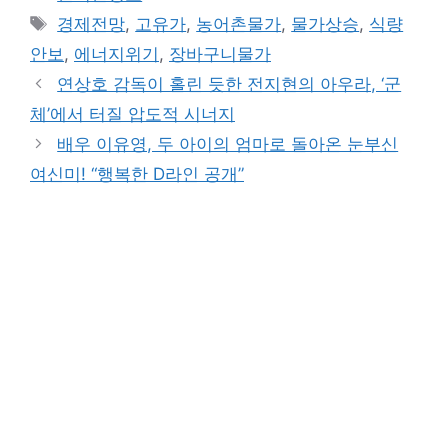
Tags
경제전망
,
고유가
,
농어촌물가
,
물가상승
,
식량
안보
,
에너지위기
,
장바구니물가
연상호 감독이 홀린 듯한 전지현의 아우라, ‘군
체’에서 터질 압도적 시너지
배우 이유영, 두 아이의 엄마로 돌아온 눈부신
여신미! “행복한 D라인 공개”