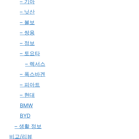
– 기아
– 닛산
– 볼보
– 쌍용
– 정보
– 토요타
– 렉서스
– 폭스바겐
– 피아트
– 현대
BMW
BYD
– 생활 정보
비교/리뷰