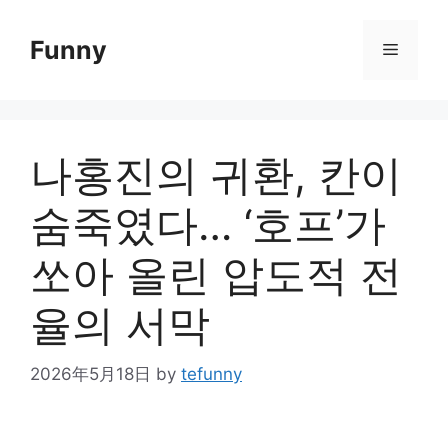
Skip
to
Funny
Menu
content
나홍진의 귀환, 칸이
숨죽였다… ‘호프’가
쏘아 올린 압도적 전
율의 서막
2026年5月18日
by
tefunny