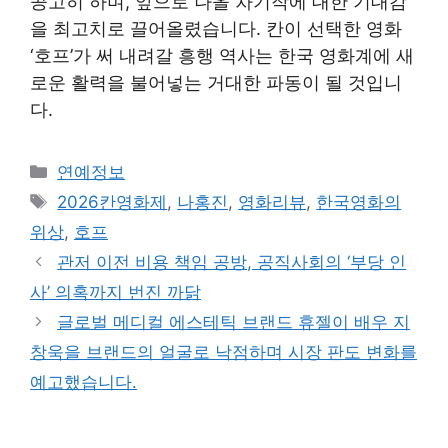
공고히 하며, 앞으로 나올 차기작에 대한 기대감
을 최고치로 끌어올렸습니다. 칸이 선택한 영화
‘호프’가 써 내려갈 흥행 역사는 한국 영화계에 새
로운 활력을 불어넣는 거대한 파동이 될 것입니
다.
Categories
연예정보
Tags
2026칸영화제
,
나홍진
,
영화리뷰
,
한국영화의
위상
,
호프
관저 이전 비용 책임 공방, 공직사회의 ‘부당 인
사’ 의혹까지 번진 까닭
글로벌 메디컬 에스테틱 브랜드 휴젤이 배우 지
창욱을 브랜드의 얼굴로 낙점하며 시장 판도 변화를
예고했습니다.