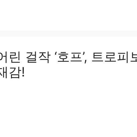
린 걸작 ‘호프’, 트로피
재감!