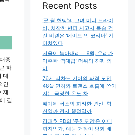
Recent Posts
‘굿 윌 헌팅’의 그녀 미니 드라이
버, 처참한 반파 사고서 목숨 건
진 비결은 ‘메이드 인 코리아’ 기
아차였다
서울이 녹아내리는 8월, 우리가
 대중
마주한 ‘역대급’ 더위의 진짜 의
큰 파
미
 대
76세 리차드 기어의 파격 도전,
적인
48살 연하와 로맨스 호흡에 쏟아
이제
지는 극명한 온도 차
에 길
폐기된 버스의 화려한 변신, 혁
신일까 전시 행정일까
김태호 PD의 ‘무한도전’은 어디
까지인가, 예능 거장이 영화 배