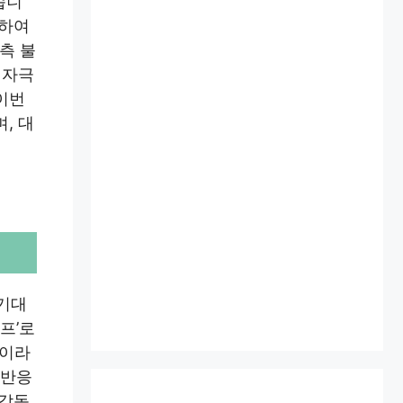
습니
합하여
측 불
 자극
이번
, 대
 기대
프’로
관이라
 반응
 감독