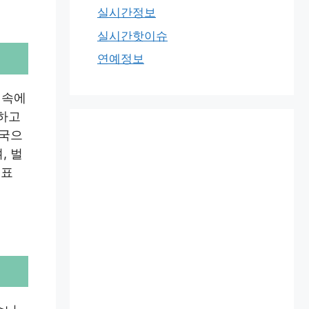
실시간정보
실시간핫이슈
연예정보
 속에
증하고
전국으
, 벌
진표