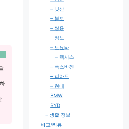
– 닛산
– 볼보
– 쌍용
– 정보
– 토요타
– 렉서스
– 폭스바겐
달
– 피아트
격하
– 현대
BMW
탄
BYD
– 생활 정보
비교/리뷰