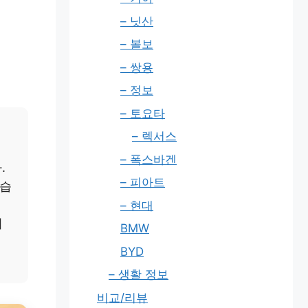
– 닛산
– 볼보
– 쌍용
– 정보
– 토요타
– 렉서스
– 폭스바겐
.
– 피아트
했습
– 현대
니
BMW
BYD
– 생활 정보
비교/리뷰