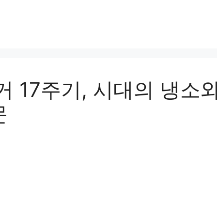
거 17주기, 시대의 냉소
문