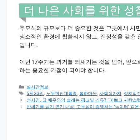
더 나은 사회를 위한 성
추모식의 규모보다 더 중요한 것은 그곳에서 시
냉소적인 환경에 휩쓸리지 않고, 진정성을 갖춘
입니다.
이번 17주기는 과거를 되새기는 것을 넘어, 앞
하는 중요한 기점이 되어야 합니다.
Categories
실시간정보
Tags
5월23일
,
노무현전대통령
,
봉하마을
,
사회적가치
,
정치적
성시경, 日 배우와의 설레는 핑크빛 기류? “예쁘고 사랑스럽
반세기를 넘긴 연기 내공, 고두심이 증명하는 ‘놀이터’ 같은