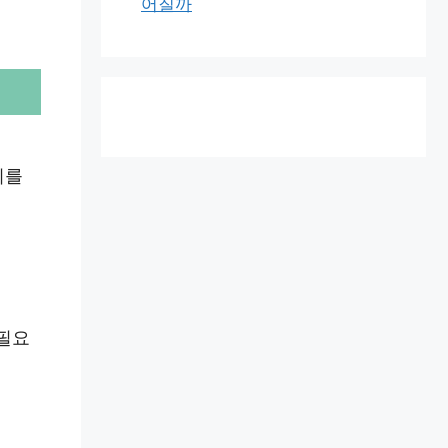
어질까
지를
 필요