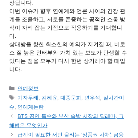
상됩니다.
이번 이슈가 향후 연예계와 언론 사이의 긴장 관
계를 조율하고, 서로를 존중하는 공적인 소통 방
식이 자리 잡는 기점으로 작용하기를 기대합니
다.
상대방을 향한 최소한의 예의가 지켜질 때, 비로
소 질 높은 인터뷰와 가치 있는 보도가 탄생할 수
있다는 점을 모두가 다시 한번 상기해야 할 때입
니다.
Categories
연예정보
Tags
기자무례
,
김혜윤
,
대중문화
,
변우석
,
실시간이
슈
,
연예계논란
BTS 공연 특수와 부산 숙박 시장의 딜레마, 그
해법은 무엇인가
급전이 필요한 서민 울리는 ‘상품권 사채’, 금융