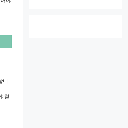
되어야
합니
야 할