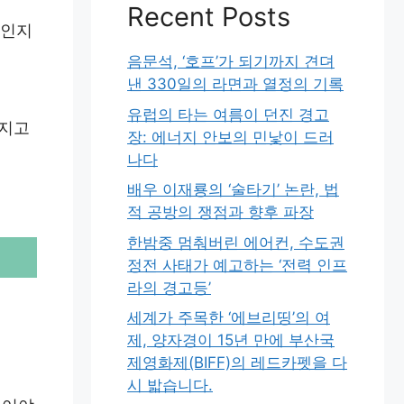
Recent Posts
안인지
음문석, ‘호프’가 되기까지 견뎌
낸 330일의 라면과 열정의 기록
유럽의 타는 여름이 던진 경고
뤄지고
장: 에너지 안보의 민낯이 드러
나다
배우 이재룡의 ‘술타기’ 논란, 법
적 공방의 쟁점과 향후 파장
한밤중 멈춰버린 에어컨, 수도권
정전 사태가 예고하는 ‘전력 인프
라의 경고등’
세계가 주목한 ‘에브리띵’의 여
제, 양자경이 15년 만에 부산국
제영화제(BIFF)의 레드카펫을 다
시 밟습니다.