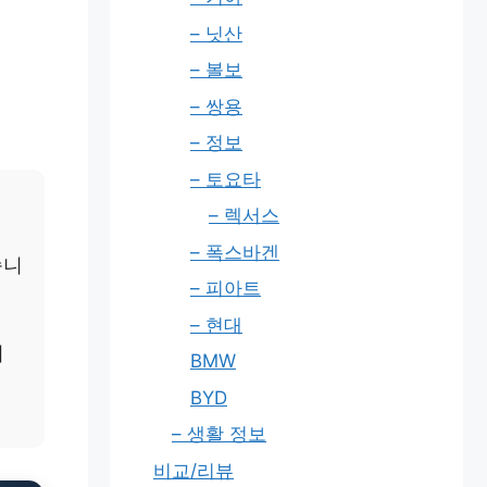
– 닛산
– 볼보
– 쌍용
– 정보
– 토요타
– 렉서스
– 폭스바겐
습니
– 피아트
– 현대
니
BMW
BYD
– 생활 정보
비교/리뷰