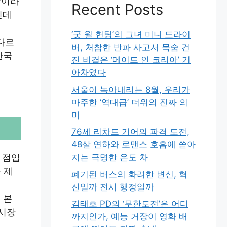
장이라
Recent Posts
인데
‘굿 윌 헌팅’의 그녀 미니 드라이
다르
버, 처참한 반파 사고서 목숨 건
한국
진 비결은 ‘메이드 인 코리아’ 기
아차였다
서울이 녹아내리는 8월, 우리가
마주한 ‘역대급’ 더위의 진짜 의
미
76세 리차드 기어의 파격 도전,
48살 연하와 로맨스 호흡에 쏟아
 점입
지는 극명한 온도 차
 제
폐기된 버스의 화려한 변신, 혁
신일까 전시 행정일까
 본
김태호 PD의 ‘무한도전’은 어디
 시장
까지인가, 예능 거장이 영화 배