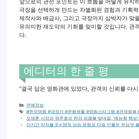
앞으로의 관전 포인트는 이 흐름을 어떻게 유지하
극장을 선택하게 만드는 차별화된 경험과 기획력
제작사와 배급사, 그리고 극장까지 삼박자가 맞
유의미한 재도약의 기회를 맞이할 것입니다. 관객
다.
에디터의 한 줄 평
“결국 답은 영화관에 있었다, 관객의 신뢰를 다시
Categories
연예정보
Tags
#한국영화 #극장가 #문화생활 #영화스타그램 #관객회복 #영
오세훈 시장과 정준호의 한강 피클볼 맞대결, ‘예능형 행보
단기간 지지율 3→35% 상승 트럼프 다음 인물은 무섭게 