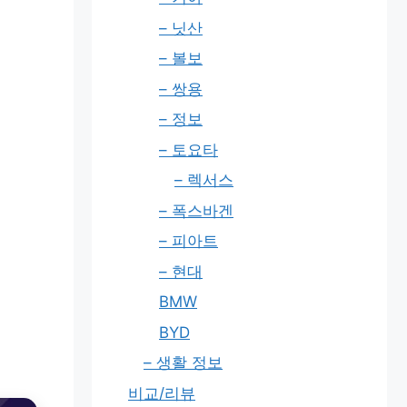
– 닛산
– 볼보
– 쌍용
– 정보
– 토요타
– 렉서스
– 폭스바겐
– 피아트
– 현대
BMW
BYD
– 생활 정보
비교/리뷰