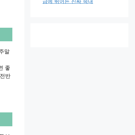
급에 뛰어든 진짜 속내
 주말
면 좋
 전반