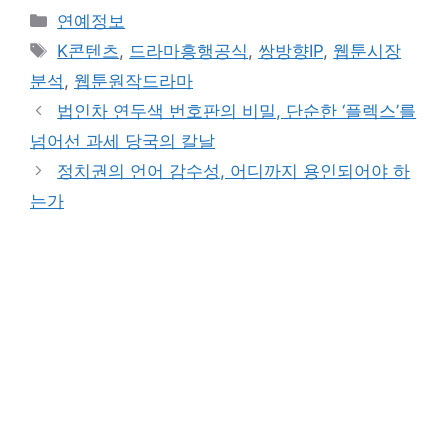
Categories
연예정보
Tags
K콘텐츠
,
드라마흥행공식
,
쌍방향IP
,
웹툰시장
분석
,
웹툰원작드라마
법인차 연두색 번호판의 비밀, 단순한 ‘플렉스’를
넘어선 과세 당국의 칼날
정치권의 언어 감수성, 어디까지 용인되어야 하
는가