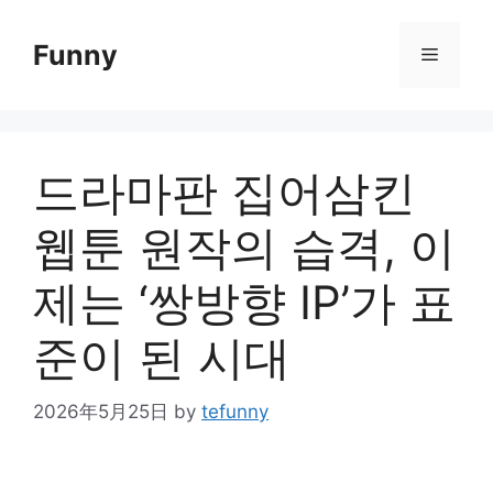
Skip
to
Funny
Menu
content
드라마판 집어삼킨
웹툰 원작의 습격, 이
제는 ‘쌍방향 IP’가 표
준이 된 시대
2026年5月25日
by
tefunny