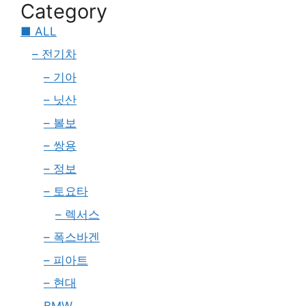
Category
■ ALL
– 전기차
– 기아
– 닛산
– 볼보
– 쌍용
– 정보
– 토요타
– 렉서스
– 폭스바겐
– 피아트
– 현대
BMW