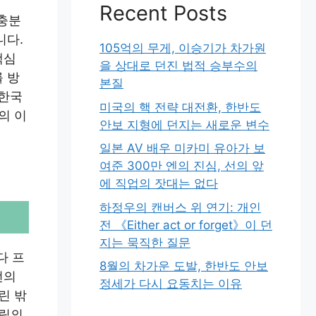
Recent Posts
 충분
니다.
105억의 무게, 이승기가 차가원
핵심
을 상대로 던진 법적 승부수의
 방
본질
 한국
미국의 핵 전략 대전환, 한반도
의 이
안보 지형에 던지는 새로운 변수
일본 AV 배우 미카미 유아가 보
여준 300만 엔의 진심, 선의 앞
에 직업의 잣대는 없다
하정우의 캔버스 위 연기: 개인
전 《Either act or forget》이 던
지는 묵직한 질문
다 프
8월의 차가운 도발, 한반도 안보
턴의
정세가 다시 요동치는 이유
린 밖
트립의