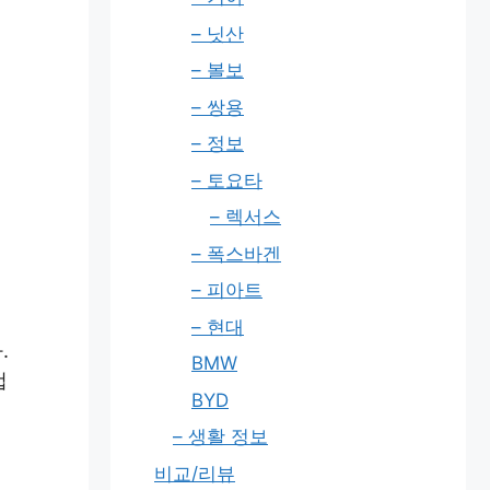
– 닛산
– 볼보
– 쌍용
– 정보
– 토요타
– 렉서스
– 폭스바겐
– 피아트
– 현대
.
BMW
겁
BYD
– 생활 정보
비교/리뷰