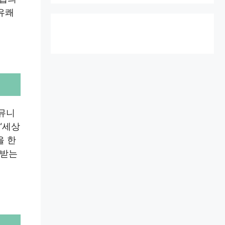
유쾌
커뮤니
“세상
을 한
랑받는