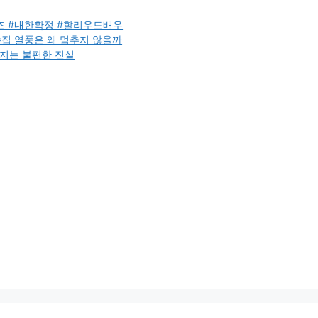
즈 #내한확정 #할리우드배우
 수집 열풍은 왜 멈추지 않을까
던지는 불편한 진실