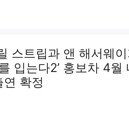
릴 스트립과 앤 해서웨
를 입는다2’ 홍보차 4월
 출연 확정