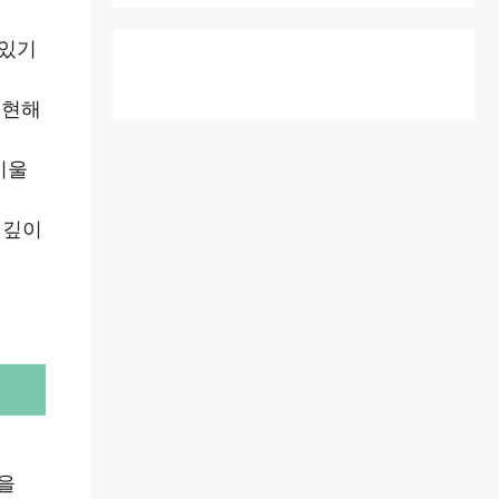
 있기
구현해
기울
 깊이
을