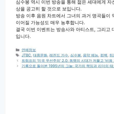
심수봉 역시 이번 방송을 통해 젊은 세대에게 자
상을 공고히 할 것으로 보입니다.
방송 이후 음원 차트에서 그녀의 과거 명곡들이
이어질 가능성도 매우 농후합니다.
결국 이번 이벤트는 방송사와 아티스트, 그리고 대
입니다.
Categories
연예정보
Tags
JTBC
,
대중문화
,
레전드 가수
,
심수봉
,
음악 예능
,
컴백
,
히
트럼프의 ‘미국 우선주의’ 2.0: 동맹의 시대가 저물고 ‘비용
기록으로 돌아본 1995년의 그늘: 국가의 책임과 리더의 