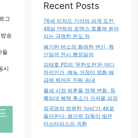
Recent Posts
프로그
76세 리차드 기어의 파격 도전,
48살 연하와 로맨스 호흡에 쏟아
 방송
지는 극명한 온도 차
폐기된 버스의 화려한 변신, 혁
자들
신일까 전시 행정일까
김태호 PD의 ‘무한도전’은 어디
 동시
까지인가, 예능 거장이 영화 배
급에 뛰어든 진짜 속내
월세 시장 뒤흔들 정책 변화, 등
록임대 혜택 축소가 가져올 파장
장국영의 영원한 ‘아비’가 4K로
드
돌아온다: 왕가위 감독이 빚은
마스터피스의 귀환