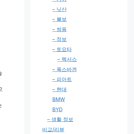
– 닛산
– 볼보
– 쌍용
– 정보
– 토요타
– 렉서스
– 폭스바겐
습
– 피아트
으
– 현대
BMW
는
BYD
– 생활 정보
비교/리뷰