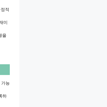
긍정적
 재미
황을
 가능
록하