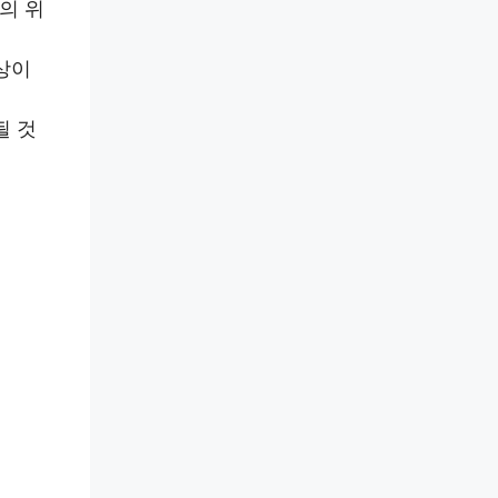
의 위
상이
될 것