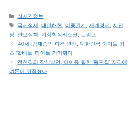
Categories
실시간정보
Tags
국제정세
,
대만해협
,
미중관계
,
세계경제
,
시진
핑
,
안보정책
,
지정학적리스크
,
트럼프
’40세’ 김재중의 파격 변신, 대한민국 아이돌 최
초 ‘할배돌’ 타이틀 거머쥐다
전한길의 작심발언, 아이유 향한 ‘통편집’ 저격에
여론이 뒤집혔다