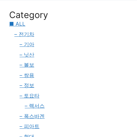
Category
■ ALL
– 전기차
– 기아
– 닛산
– 볼보
– 쌍용
– 정보
– 토요타
– 렉서스
– 폭스바겐
– 피아트
– 현대