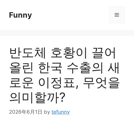
Skip
to
Funny
Menu
content
반도체 호황이 끌어
올린 한국 수출의 새
로운 이정표, 무엇을
의미할까?
2026年6月1日
by
tefunny