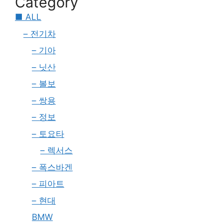
Category
■ ALL
– 전기차
– 기아
– 닛산
– 볼보
– 쌍용
– 정보
– 토요타
– 렉서스
– 폭스바겐
– 피아트
– 현대
BMW