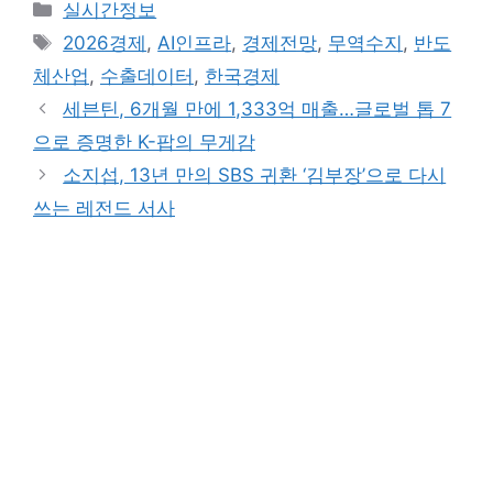
Categories
실시간정보
Tags
2026경제
,
AI인프라
,
경제전망
,
무역수지
,
반도
체산업
,
수출데이터
,
한국경제
세븐틴, 6개월 만에 1,333억 매출…글로벌 톱 7
으로 증명한 K-팝의 무게감
소지섭, 13년 만의 SBS 귀환 ‘김부장’으로 다시
쓰는 레전드 서사