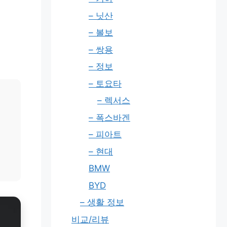
– 닛산
– 볼보
– 쌍용
– 정보
– 토요타
– 렉서스
– 폭스바겐
– 피아트
– 현대
BMW
BYD
– 생활 정보
비교/리뷰