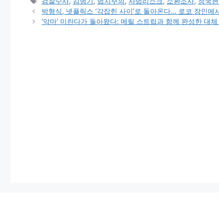
Tags
검찰수사
,
김병기
,
법치주의
,
사법리스크
,
소환조사
,
정국현
박형식, 넷플릭스 ‘각잡힌 사이’로 돌아온다… 로코 장인에
‘악마’ 미란다가 돌아왔다: 메릴 스트립과 함께 완성한 대