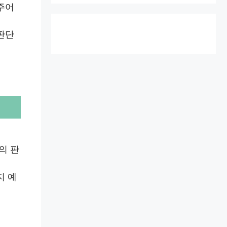
주어
판단
의 판
지 예