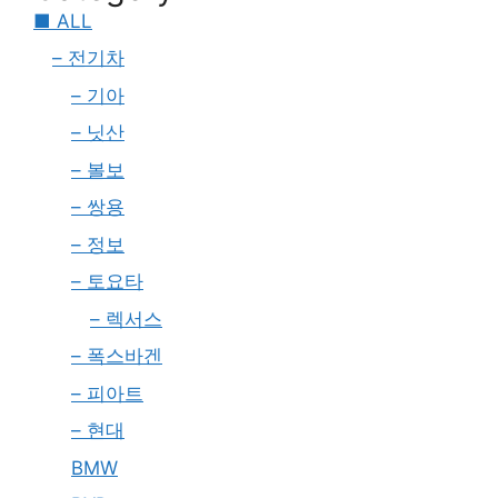
■ ALL
– 전기차
– 기아
– 닛산
– 볼보
– 쌍용
– 정보
– 토요타
– 렉서스
– 폭스바겐
– 피아트
– 현대
BMW