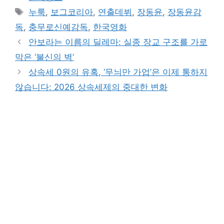
Tags
누룩
,
보그코리아
,
연출데뷔
,
장동윤
,
장동윤감
독
,
충무로신예감독
,
한국영화
안보라는 이름의 딜레마: 실종 장교 구조를 가로
막은 ‘불신의 벽’
상속세 0원의 유혹, ‘무늬만 가업’은 이제 통하지
않습니다: 2026 상속세제의 중대한 변화