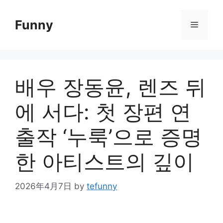
Skip
to
Funny
Menu
content
배우 장동윤, 렌즈 뒤
에 서다: 첫 장편 연
출작 ‘누룩’으로 증명
한 아티스트의 깊이
2026年4月7日
by
tefunny