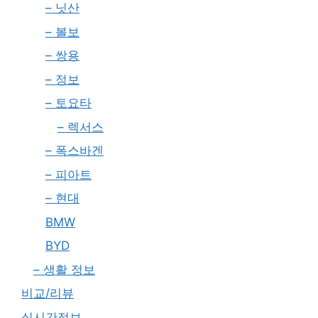
– 닛산
– 볼보
– 쌍용
– 정보
– 토요타
– 렉서스
– 폭스바겐
– 피아트
– 현대
BMW
BYD
– 생활 정보
비교/리뷰
실시간정보