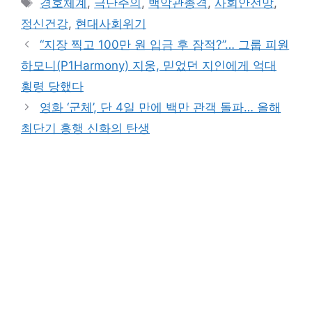
Tags
경호체계
,
극단주의
,
백악관총격
,
사회안전망
,
정신건강
,
현대사회위기
“지장 찍고 100만 원 입금 후 잠적?”… 그룹 피원
하모니(P1Harmony) 지웅, 믿었던 지인에게 억대
횡령 당했다
영화 ‘군체’, 단 4일 만에 백만 관객 돌파… 올해
최단기 흥행 신화의 탄생