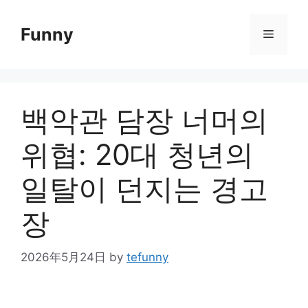
Skip
to
Funny
Menu
content
백악관 담장 너머의
위협: 20대 청년의
일탈이 던지는 경고
장
2026年5月24日
by
tefunny