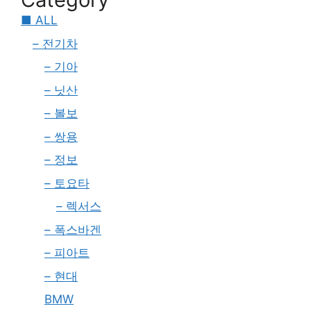
■ ALL
– 전기차
– 기아
– 닛산
– 볼보
– 쌍용
– 정보
– 토요타
– 렉서스
– 폭스바겐
– 피아트
– 현대
BMW