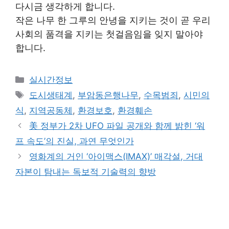
다시금 생각하게 합니다.
작은 나무 한 그루의 안녕을 지키는 것이 곧 우리
사회의 품격을 지키는 첫걸음임을 잊지 말아야
합니다.
Categories
실시간정보
Tags
도시생태계
,
부암동은행나무
,
수목범죄
,
시민의
식
,
지역공동체
,
환경보호
,
환경훼손
美 정부가 2차 UFO 파일 공개와 함께 밝힌 ‘워
프 속도’의 진실, 과연 무엇인가
영화계의 거인 ‘아이맥스(IMAX)’ 매각설, 거대
자본이 탐내는 독보적 기술력의 향방