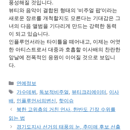
풍성해질 것입니다.
뷰티와 음악이 결합된 형태의 ‘비주얼 팝’이라는
새로운 장르를 개척할지도 모른다는 기대감은 그
녀의 다음 앨범을 기다리게 만드는 강력한 동력
이 되고 있습니다.
인플루언서라는 타이틀을 떼어내고, 이제는 어엿
한 아티스트로서 대중과 호흡할 이사배의 찬란한
앞날에 전폭적인 응원이 이어질 것으로 보입니
다.
Categories
연예정보
Tags
가수데뷔
,
독보적비주얼
,
뷰티크리에이터
,
이사
배
,
인플루언서의변신
,
핫이슈
북한 고위층의 거친 언사, 한반도 긴장 수위를
읽는 법
경기도지사 선거의 태풍의 눈, 추미애 후보 선출