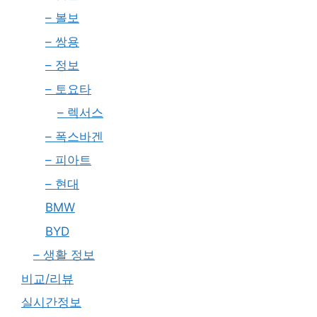
– 볼보
– 쌍용
– 정보
– 토요타
– 렉서스
– 폭스바겐
– 피아트
– 현대
BMW
BYD
– 생활 정보
비교/리뷰
실시간정보