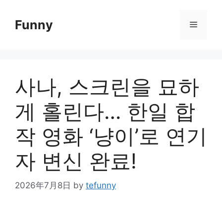
Skip
to
Funny
Menu
content
사나, 스크린을 묘하
게 홀린다… 한일 합
작 영화 ‘냥이’로 연기
자 변신 완료!
2026年7月8日
by
tefunny