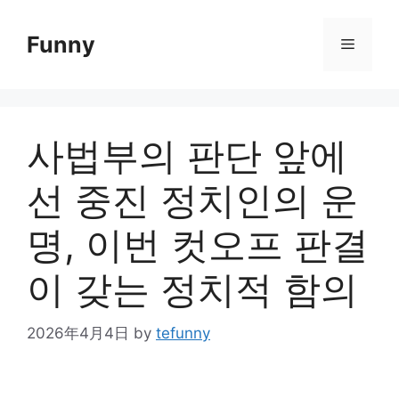
Skip
to
Funny
Menu
content
사법부의 판단 앞에
선 중진 정치인의 운
명, 이번 컷오프 판결
이 갖는 정치적 함의
2026年4月4日
by
tefunny