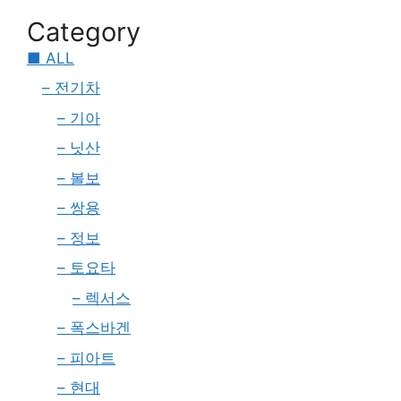
Category
■ ALL
– 전기차
– 기아
– 닛산
– 볼보
– 쌍용
– 정보
– 토요타
– 렉서스
– 폭스바겐
– 피아트
– 현대