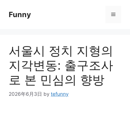
Skip
to
Funny
Menu
content
서울시 정치 지형의
지각변동: 출구조사
로 본 민심의 향방
2026年6月3日
by
tefunny