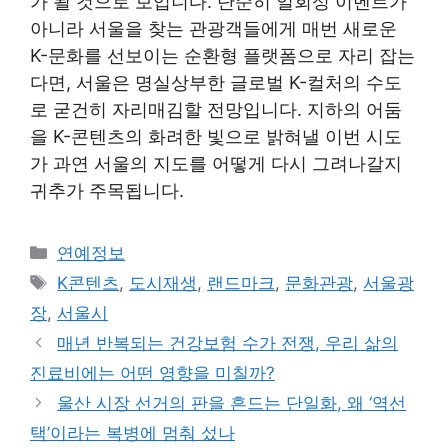
가 될 것으로 보입니다. 단순히 일회성 이벤트가
아니라 서울을 찾는 관광객들에게 매번 새로운
K-문화를 선보이는 순환형 플랫폼으로 자리 잡는
다면, 서울은 명실상부한 글로벌 K-컬처의 수도
로 굳건히 자리매김할 전망입니다. 지하의 어둠
을 K-콘텐츠의 화려한 빛으로 밝혀낼 이번 시도
가 과연 서울의 지도를 어떻게 다시 그려나갈지
귀추가 주목됩니다.
Categories
연예정보
Tags
K콘텐츠
,
도시재생
,
랜드마크
,
문화관광
,
서울광
장
,
서울시
매년 반복되는 건강보험 수가 전쟁, 우리 삶의
진료비에는 어떤 영향을 미칠까?
울산 시장 선거의 판을 흔드는 단일화, 왜 ‘역선
택’이라는 복병에 멈춰 섰나