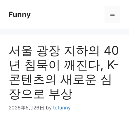
Skip
to
Funny
Menu
content
서울 광장 지하의 40
년 침묵이 깨진다, K-
콘텐츠의 새로운 심
장으로 부상
2026年5月26日
by
tefunny