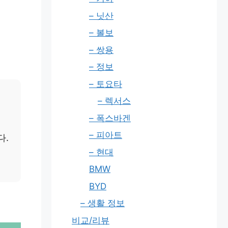
– 닛산
– 볼보
– 쌍용
– 정보
– 토요타
– 렉서스
– 폭스바겐
– 피아트
다.
– 현대
BMW
BYD
– 생활 정보
비교/리뷰