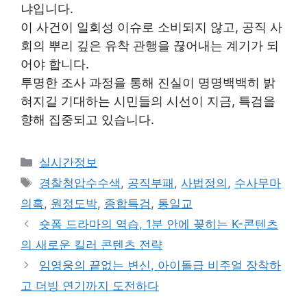
냐입니다.
이 사건이 일회성 이슈로 소비되지 않고, 공직 사
회의 뿌리 깊은 유착 관행을 끊어내는 계기가 되
어야 합니다.
투명한 조사 과정을 통해 진실이 명명백백히 밝
혀지길 기대하는 시민들의 시선이 지금, 특검을
향해 집중되고 있습니다.
Categories
실시간정보
Tags
경찰청압수수색
,
공직부패
,
사법정의
,
수사무마
의혹
,
원정도박
,
종합특검
,
통일교
숏폼 드라마의 역습, 1분 안에 꽂히는 K-콘텐츠
의 새로운 킬러 콘텐츠 전략
임영웅의 끝없는 변신, 아이돌급 비주얼 장착하
고 더빙 연기까지 도전하다