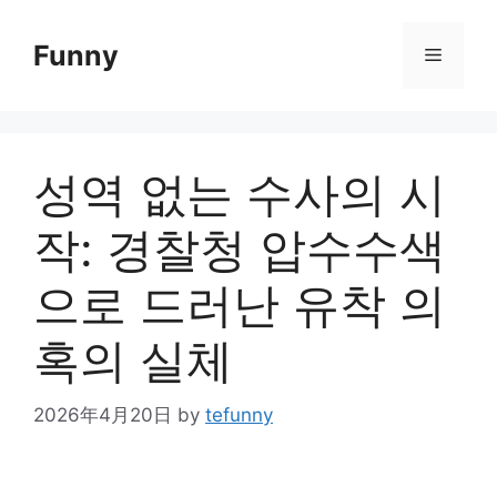
Skip
to
Funny
Menu
content
성역 없는 수사의 시
작: 경찰청 압수수색
으로 드러난 유착 의
혹의 실체
2026年4月20日
by
tefunny