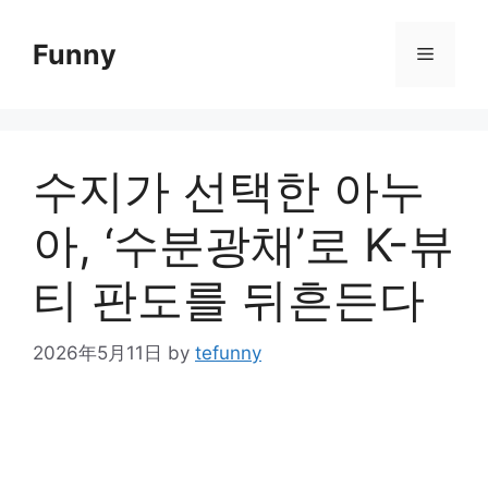
Skip
to
Funny
Menu
content
수지가 선택한 아누
아, ‘수분광채’로 K-뷰
티 판도를 뒤흔든다
2026年5月11日
by
tefunny