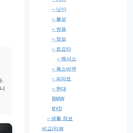
– 닛산
– 볼보
– 쌍용
– 정보
– 토요타
– 렉서스
– 폭스바겐
– 피아트
.
입니
– 현대
BMW
BYD
– 생활 정보
비교/리뷰