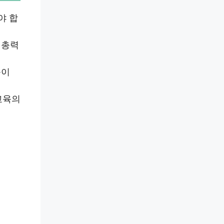
야 합
 총력
육이
교육의