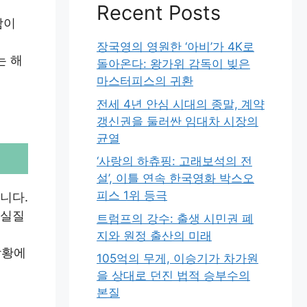
Recent Posts
함이
장국영의 영원한 ‘아비’가 4K로
는 해
돌아온다: 왕가위 감독이 빚은
마스터피스의 귀환
전세 4년 안심 시대의 종말, 계약
갱신권을 둘러싼 임대차 시장의
균열
‘사랑의 하츄핑: 고래보석의 전
설’, 이틀 연속 한국영화 박스오
피스 1위 등극
니다.
 실질
트럼프의 강수: 출생 시민권 폐
지와 원정 출산의 미래
상황에
105억의 무게, 이승기가 차가원
을 상대로 던진 법적 승부수의
본질