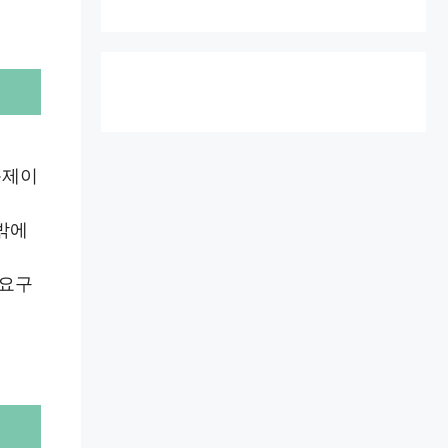
문제이
밖에
 요구