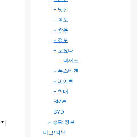
– 닛산
– 볼보
– 쌍용
– 정보
– 토요타
– 렉서스
– 폭스바겐
– 피아트
를
– 현대
BMW
BYD
– 생활 정보
될지
비교/리뷰