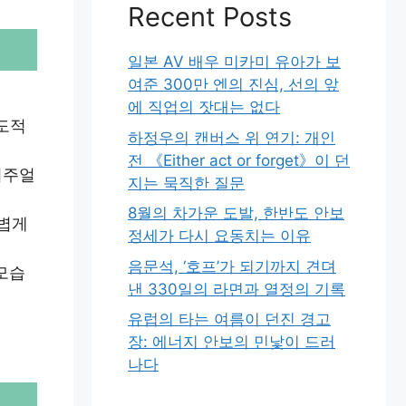
Recent Posts
일본 AV 배우 미카미 유아가 보
여준 300만 엔의 진심, 선의 앞
에 직업의 잣대는 없다
압도적
하정우의 캔버스 위 연기: 개인
전 《Either act or forget》이 던
비주얼
지는 묵직한 질문
8월의 차가운 도발, 한반도 안보
가볍게
정세가 다시 요동치는 이유
음문석, ‘호프’가 되기까지 견뎌
모습
낸 330일의 라면과 열정의 기록
유럽의 타는 여름이 던진 경고
장: 에너지 안보의 민낯이 드러
나다