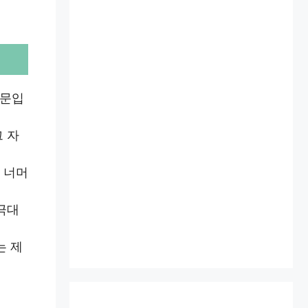
때문입
 자
 너머
극대
는 제