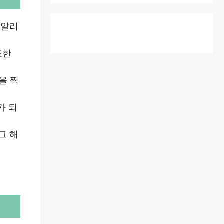
 알리
조한
을 찍
가 되
그 해