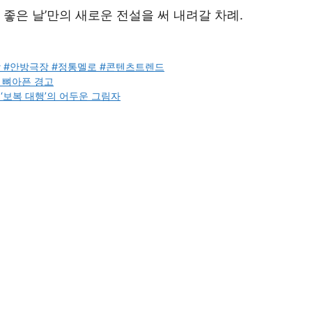
리 좋은 날’만의 새로운 전설을 써 내려갈 차례.
작 #안방극장 #정통멜로 #콘텐츠트렌드
긴 뼈아픈 경고
‘보복 대행’의 어두운 그림자