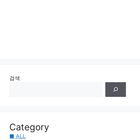
검색
Category
■ ALL