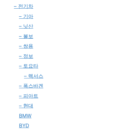
– 전기차
– 기아
– 닛산
– 볼보
– 쌍용
– 정보
– 토요타
– 렉서스
– 폭스바겐
– 피아트
– 현대
BMW
BYD