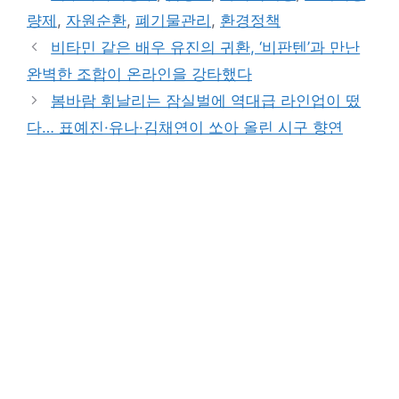
량제
,
자원순환
,
폐기물관리
,
환경정책
비타민 같은 배우 유진의 귀환, ‘비판텐’과 만난
완벽한 조합이 온라인을 강타했다
봄바람 휘날리는 잠실벌에 역대급 라인업이 떴
다… 표예진·유나·김채연이 쏘아 올린 시구 향연