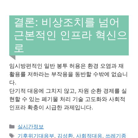
결론: 비상조치를 넘어
근본적인 인프라 혁신으
로
임시방편적인 일반 봉투 허용은 환경 오염과 재
활용률 저하라는 부작용을 동반할 수밖에 없습니
다.
단기적 대응에 그치지 않고, 자원 순환 경제를 실
현할 수 있는 폐기물 처리 기술 고도화와 사회적
인프라 확충이 시급한 과제입니다.
Categories
실시간정보
Tags
기후위기대응부
,
김성환
,
사회적대응
,
쓰레기종