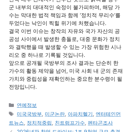
군 내부의 대대적인 숙정이 불가피하며, 해당 가
수는 막대한 법적 책임과 함께 ‘정치적 무리수’를
두었다는 낙인이 찍힐 위기에 처했습니다.
결국 이번 이슈는 창작의 자유와 국가 자산의 공
공성 사이에서 발생한 충돌로, 대중 문화가 정치
와 결탁했을 때 발생할 수 있는 가장 위험한 시나
리오 중 하나로 기록될 것입니다.
앞으로 공개될 국방부의 조사 결과는 단순히 한
가수의 활동 제약을 넘어, 미국 사회 내 군의 존재
가치와 중립성을 재확인하는 중요한 분수령이 될
전망입니다.
Categories
연예정보
Tags
미국국방부
,
미군논란
,
아파치헬기
,
엔터테인먼
트뉴스
,
정치적중립
,
친트럼프가수
,
펜타곤조사
2026년판 창업 드라이브: 1조 9천억 규모 추경