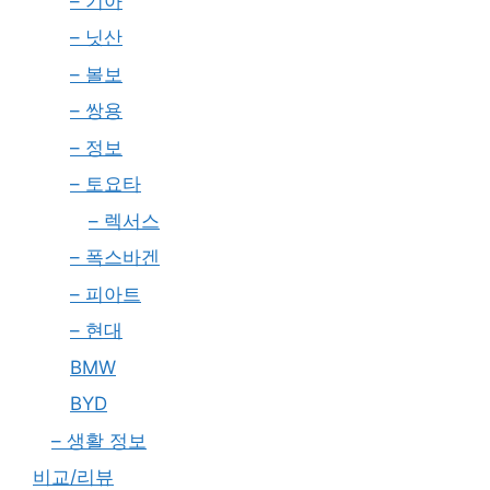
– 기아
– 닛산
– 볼보
– 쌍용
– 정보
– 토요타
– 렉서스
– 폭스바겐
– 피아트
– 현대
BMW
BYD
– 생활 정보
비교/리뷰