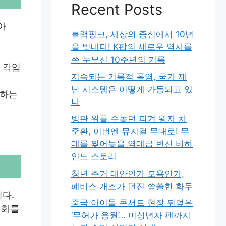
Recent Posts
아
블랙핑크, 세상의 중심에서 10년
을 빛내다! K팝의 새로운 역사를
쓴 눈부신 10주년의 기록
 각입
지속되는 기록적 폭염, 국가 재
난 시스템은 어떻게 가동되고 있
하하는
나
빙판 위를 수놓던 피겨 왕자 차
준환, 이번엔 뮤지컬 무대로! 무
대를 찢어놓을 역대급 변신 비하
인드 스토리
청년 주거 대안인가 모욕인가,
폐버스 개조가 던진 씁쓸한 화두
다.
중국 아이돌 콘서트 현장 뒤덮은
영화를
‘무허가 응원’… 미성년자 팬까지