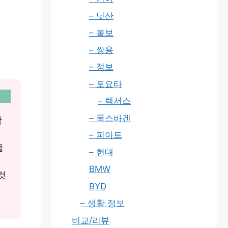
– 닛산
– 볼보
– 쌍용
– 정보
– 토요타
– 렉서스
– 폭스바겐
확
– 피아트
을
– 현대
BMW
것
BYD
– 생활 정보
비교/리뷰