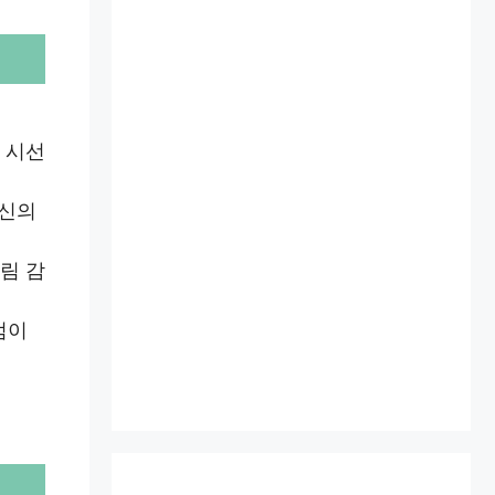
 시선
자신의
림 감
점이