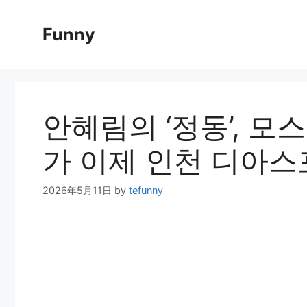
Skip
to
Funny
content
안혜림의 ‘정동’, 
가 이제 인천 디아
2026年5月11日
by
tefunny