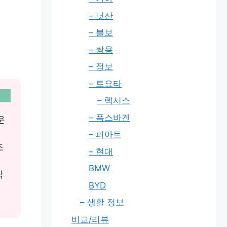
– 닛산
– 볼보
– 쌍용
– 정보
– 토요타
– 렉서스
– 폭스바겐
운
– 피아트
조
– 현대
BMW
작
BYD
– 생활 정보
비교/리뷰