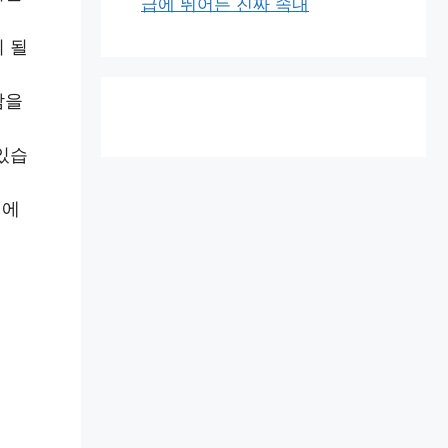
급에 뛰어든 진짜 속내
 될
감을
있습
취에