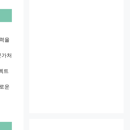
기력을
문가처
스펙트
새로운