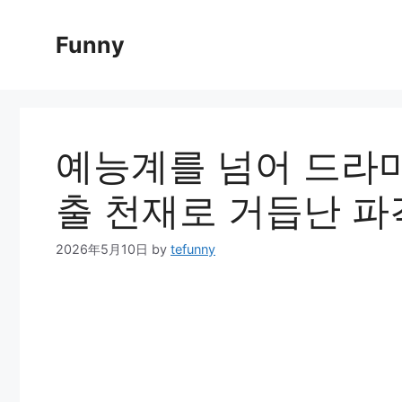
Skip
to
Funny
content
예능계를 넘어 드라마
출 천재로 거듭난 파
2026年5月10日
by
tefunny