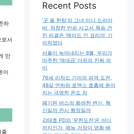
Recent Posts
‘굿 윌 헌팅’의 그녀 미니 드라이
공존하
버, 처참한 반파 사고서 목숨 건
진 비결은 ‘메이드 인 코리아’ 기
으로서
아차였다
서울이 녹아내리는 8월, 우리가
게 만
마주한 ‘역대급’ 더위의 진짜 의
미
쏟아
76세 리차드 기어의 파격 도전,
48살 연하와 로맨스 호흡에 쏟아
지는 극명한 온도 차
폐기된 버스의 화려한 변신, 혁
신일까 전시 행정일까
김태호 PD의 ‘무한도전’은 어디
까지인가, 예능 거장이 영화 배
여줄