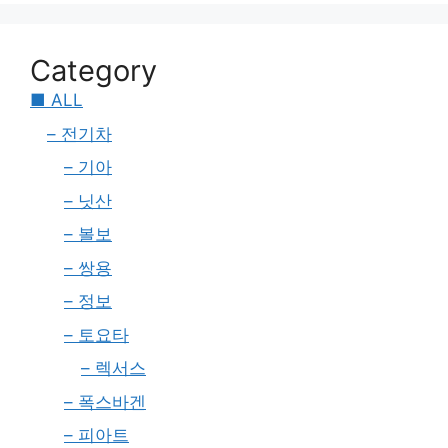
Category
■ ALL
– 전기차
– 기아
– 닛산
– 볼보
– 쌍용
– 정보
– 토요타
– 렉서스
– 폭스바겐
– 피아트