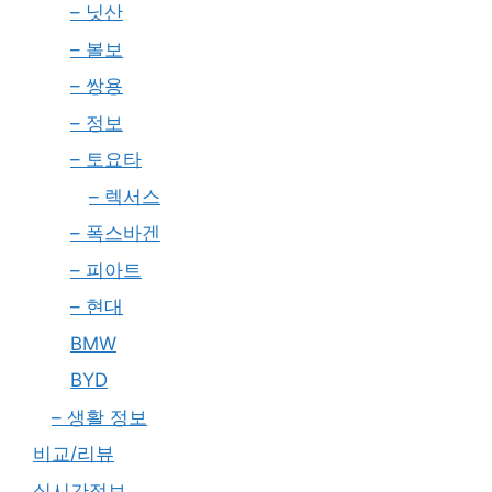
– 닛산
– 볼보
– 쌍용
– 정보
– 토요타
– 렉서스
– 폭스바겐
– 피아트
– 현대
BMW
BYD
– 생활 정보
비교/리뷰
실시간정보