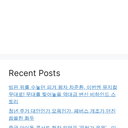
Recent Posts
빙판 위를 수놓던 피겨 왕자 차준환, 이번엔 뮤지컬
무대로! 무대를 찢어놓을 역대급 변신 비하인드 스
토리
청년 주거 대안인가 모욕인가, 폐버스 개조가 던진
씁쓸한 화두
중국 아이돌 콘서트 현장 뒤덮은 ‘무허가 응원’… 미