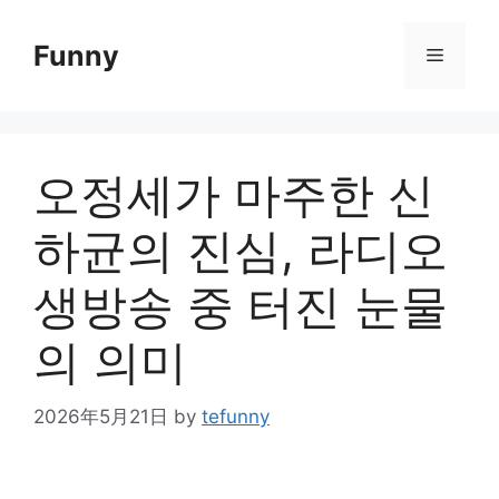
Skip
to
Funny
Menu
content
오정세가 마주한 신
하균의 진심, 라디오
생방송 중 터진 눈물
의 의미
2026年5月21日
by
tefunny