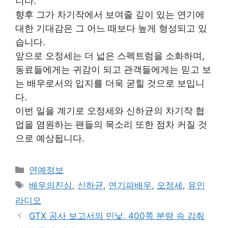
니다.
향후 그가 차기작에서 보여줄 깊이 있는 연기에
대한 기대감은 그 어느 때보다 높게 형성되고 있
습니다.
앞으로 오정세는 더 넓은 스펙트럼을 소화하며,
동료들에게는 귀감이 되고 관객들에게는 믿고 보
는 배우로서의 입지를 더욱 굳힐 것으로 보입니
다.
이번 일을 계기로 오정세와 신하균의 차기작 협
업을 염원하는 팬들의 목소리 또한 점차 커질 것
으로 예상됩니다.
Categories
연예정보
Tags
배우의진심
,
신하균
,
연기파배우
,
오정세
,
유인
라디오
GTX 공사 보고서의 민낯, 400쪽 분량 속 감춰