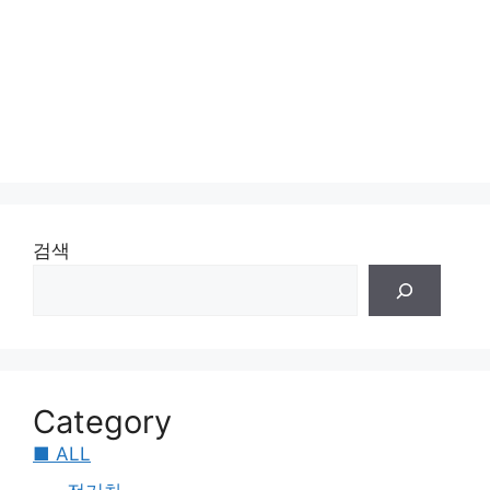
검색
Category
■ ALL