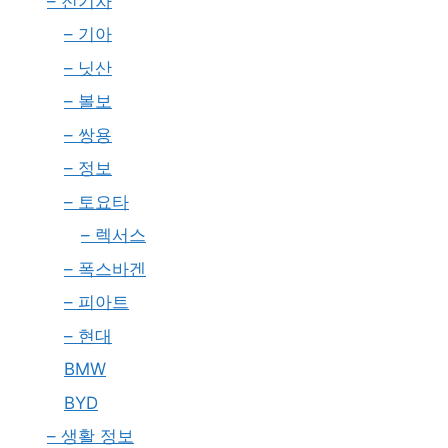
– 전기차
– 기아
– 닛산
– 볼보
– 쌍용
– 정보
– 토요타
– 렉서스
– 폭스바겐
– 피아트
– 현대
BMW
BYD
– 생활 정보