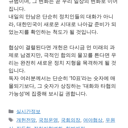
규범이며, 그 변화는 곧 우리 일상의 변화로 이어
집니다.
내일의 만남은 단순히 정치인들의 대화가 아니
라, 대한민국이 새로운 시대로 나아갈 준비가 되
었는지를 확인하는 척도가 될 것입니다.
협상이 결렬된다면 개헌은 다시금 먼 미래의 과
제로 남겠지만, 극적인 합의의 물꼬를 튼다면 우
리는 완전히 새로운 정치 지형을 목격하게 될 것
입니다.
독자 여러분께서는 단순히 ’10표’라는 숫자에 매
몰되기보다, 그 숫자가 상징하는 ‘대화와 타협의
가능성’에 집중해 보시길 권합니다.
Categories
실시간정보
Tags
개헌전망
,
국정운영
,
국회의장
,
여야협상
,
우원