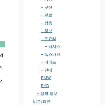
– 닛산
– 볼보
– 쌍용
– 정보
– 토요타
– 렉서스
– 폭스바겐
의
– 피아트
력
– 현대
BMW
서
BYD
– 생활 정보
비교/리뷰