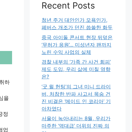
Recent Posts
청년 주거 대안인가 모욕인가,
폐버스 개조가 던진 씁쓸한 화두
중국 아이돌 콘서트 현장 뒤덮은
‘무허가 응원’… 미성년자 팬까지
노린 수익 사업의 실체
경찰 내부의 ‘가족 간 사건 회피’
제도 도입, 우리 삶에 미칠 영향
은?
고취하
‘굿 윌 헌팅’의 그녀 미니 드라이
버, 처참한 반파 사고서 목숨 건
부심을
진 비결은 ‘메이드 인 코리아’ 기
아차였다
긍정
서울이 녹아내리는 8월, 우리가
마주한 ‘역대급’ 더위의 진짜 의
협업