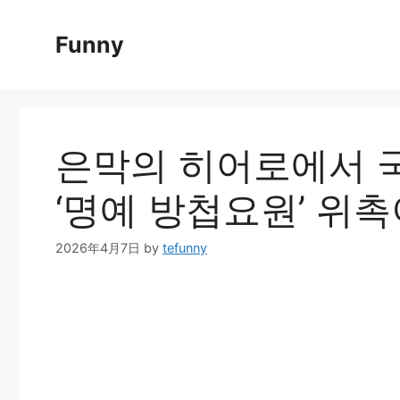
Skip
to
Funny
content
은막의 히어로에서 국
‘명예 방첩요원’ 위
2026年4月7日
by
tefunny