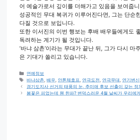
어 예술가로서 깊이를 더해가고 있음을 보여줍니
성공적인 무대 복귀가 이루어진다면, 그는 단순한
다질 것으로 보입니다.
또한 이서진의 이번 행보는 후배 배우들에게도 좋
독려하는 계기가 될 것입니다.
‘바냐 삼촌’이라는 무대가 끝난 뒤, 그가 다시 
은 기대가 쏠리고 있습니다.
Categories
연예정보
Tags
바냐삼촌
,
배우
,
안톤체호프
,
연극도전
,
연극무대
,
연기변신
경기도지사 선거의 태풍의 눈, 추미애 후보 선출이 갖는 정
봄꽃은 피었는데 웬 한파? 변덕스러운 4월 날씨가 우리에