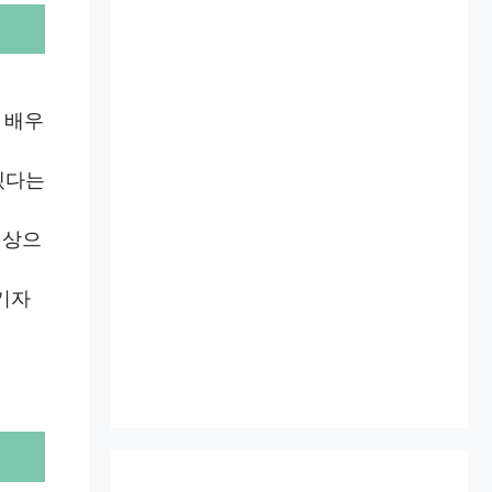
 배우
겠다는
최상으
기자