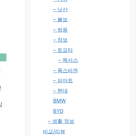
– 닛산
– 볼보
– 쌍용
– 정보
– 토요타
– 렉서스
– 폭스바겐
니
– 피아트
했
– 현대
BMW
있
BYD
– 생활 정보
비교/리뷰