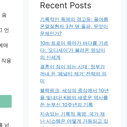
Recent Posts
 숨
기록적인 폭염의 경고등: 올여름
온열질환자 3천 명 돌파, 무엇이
고 언
문제인가?
10m 트로이 목마가 바다를 가르
 예매
다: ‘오디세이’가 불러온 영상미
의 신세계
 작용
결혼이 짐이 되는 시대, 정부가
꺼내 든 ‘페널티 제거’ 전략의 의
미
블랙핑크, 세상의 중심에서 10년
을 빛내다! K팝의 새로운 역사를
쓴 눈부신 10주년의 기록
지속되는 기록적 폭염, 국가 재
난 시스템은 어떻게 가동되고 있
를 넘