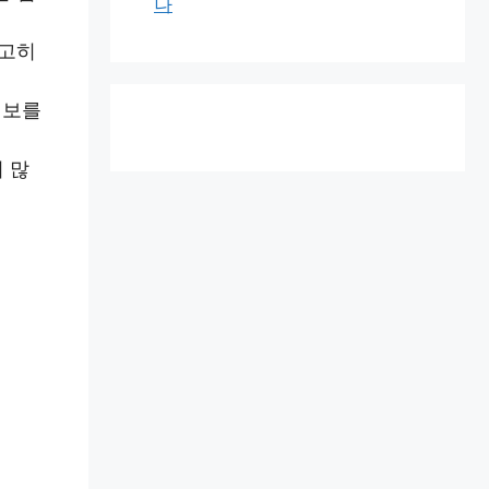
나
공고히
행보를
 많