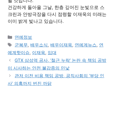
될 것입니다.
건강하게 돌아올 그날, 한층 깊어진 눈빛으로 스
크린과 안방극장을 다시 점령할 이재욱의 미래는
이미 밝게 빛나고 있습니다.
Categories
연예정보
Tags
군복무
,
배우소식
,
배우이재욱
,
연예계뉴스
,
연
예계핫이슈
,
이재욱
,
입대
GTX 삼성역 공사, ‘철근 누락’ 논란 속 책임 공방
이 시사하는 안전 불감증의 민낯
관저 이전 비용 책임 공방, 공직사회의 ‘부당 인
사’ 의혹까지 번진 까닭